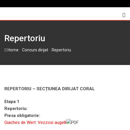
Skip
to
content
Repertoriu
-
-
Home
Concurs dirijat
Repertoriu
REPERTORIU – SECȚIUNEA DIRIJAT CORAL
Etapa 1
Repertoriu:
Piesa obligatorie:
Giaches de Wert: Vezzosi augelli