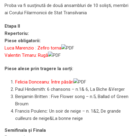
Proba va fi susținută de două ansambluri de 10 soliști, membri
ai Corului Filarmonicii de Stat Transilvania
Etapa II
Repertoriu:
Piese obligatorii:
Luca Marenzio : Zefiro torna
Valentin Timaru: Rugă
Piese alese prin tragere la sorți:
Felicia Donceanu: Între păsări
Paul Hindemith: 6 chansons – n.1& 6, La Biche &Verger
Benjamin Britten : Five Flower song – n.5, Ballad of Green
Broum
Francis Poulenc: Un soir de neige – n. 1&2, De grande
cuilleurs de neige&La bonne neige
Semifinala și Finala