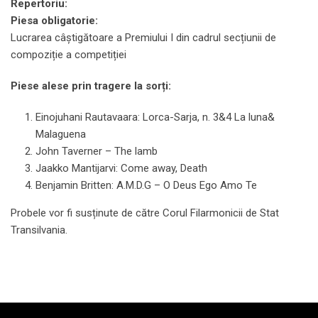
Repertoriu:
Piesa obligatorie:
Lucrarea câștigătoare a Premiului I din cadrul secțiunii de
compoziție a competiției
Piese alese prin tragere la sorți:
Einojuhani Rautavaara: Lorca-Sarja, n. 3&4 La luna&
Malaguena
John Taverner – The lamb
Jaakko Mantijarvi: Come away, Death
Benjamin Britten: A.M.D.G – O Deus Ego Amo Te
Probele vor fi susținute de către Corul Filarmonicii de Stat
Transilvania.