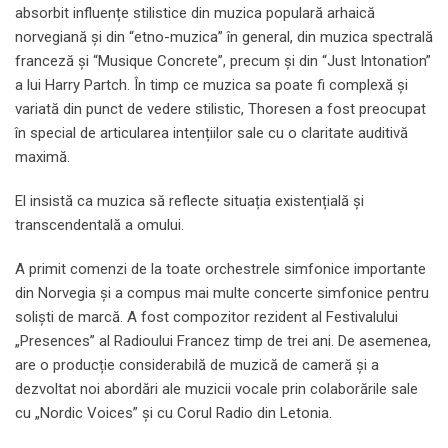
absorbit influențe stilistice din muzica populară arhaică
norvegiană și din “etno-muzica” în general, din muzica spectrală
franceză și “Musique Concrete”, precum și din “Just Intonation”
a lui Harry Partch. În timp ce muzica sa poate fi complexă și
variată din punct de vedere stilistic, Thoresen a fost preocupat
în special de articularea intențiilor sale cu o claritate auditivă
maximă.
El insistă ca muzica să reflecte situația existențială și
transcendentală a omului.
A primit comenzi de la toate orchestrele simfonice importante
din Norvegia și a compus mai multe concerte simfonice pentru
soliști de marcă. A fost compozitor rezident al Festivalului
„Presences” al Radioului Francez timp de trei ani. De asemenea,
are o producție considerabilă de muzică de cameră și a
dezvoltat noi abordări ale muzicii vocale prin colaborările sale
cu „Nordic Voices” și cu Corul Radio din Letonia.