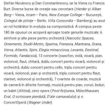
Ştefan Niculescu şi Dan Constantinescu, iar la Viena cu Francis
Burt. Diverse burse de creaţie sau cercetare (
Herder şi Alban
Berg
– Viena,
Ircam
– Paris,
New Europe College
– Bucureşti,
Colegiul de ştiinţe
– Berlin,
Villa Concordia
– Bamberg) au avut
un rol hotărâtor în evoluţia sa componistică. A compus peste
180 de opusuri ce acoperă aproape toate genurile muzicale: 6
simfonii şi alte piese pentru orchestră (
Narcotic Spaces,
Ornements, Studii-Motto, Spaima, Frenesia, Mantrana, Grana,
Verva, Atlantis, Spini, Elegia minacciosa, Levante, Destinal,
Formido, Fandacsia
), 13 concerte (saxofon, violă, vioară, pian,
violoncel, flaut, chitară, dublu concert pentru vioară, violoncel și
orchestră, dublu concert pentru cello, triplu concert pentru
vioară, violoncel, pian și orchestră, triplu concert pentru flaut,
clarinet, violoncel și orchestră), 7 cvartete de coarde, muzică
de cameră în diferite formaţii, muzică pentru pian, coruri, lieduri,
un balet (
Altitza
), cinci opere (
Post-ficţiunea, Münchhausen,
Eva!, O scrisoare pierdută, D’ale carnavalului
) și o
ConcertOperă (
Wagner Under
).