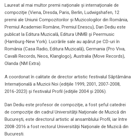
Laureat al mai multor premii naţionale şi internaţionale de
compoziţie (Viena, Dresda, Paris, Berlin, Ludwigshafen, 12
premii ale Uniunii Compozitorilor și Muzicologilor din România,
Premiul Academiei Române, Premiul Enescu), Dan Dediu este
publicat la Editura Muzicală, Editura UNMB și Peermusic
(Hamburg-New York). Lucrările sale au apărut pe CD-uri în
România (Casa Radio, Editura Muzicală), Germania (Pro Viva,
Cavalli Records, Neos, Klanglogo), Australia (Move Records),
Olanda (NM Extra).
A coordonat în calitate de director artistic festivalul Săptămâna
Internațională a Muzicii Noi (ediţiile 1999, 2001, 2007-2008,
2016-2023) şi festivalul Profil (ediţiile 2004 şi 2006).
Dan Dediu este profesor de compoziţie, a fost şeful catedrei
de compoziţie din cadrul Universităţii Naţionale de Muzică din
Bucureşti, este directorul artistic al ansamblului Profil, iar între
2008-2016 a fost rectorul Universităţii Naţionale de Muzică din
Bucureşti.