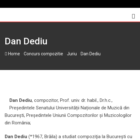
Skip
to
content
Dan Dediu
-
-
-
Home
Concurs compozitie
Juriu
Dan Dediu
Dan Dediu
, compozitor, Prof. univ. dr. habil., Dr.h.c.,
Președintele Senatului Universității Naționale de Muzică din
București, Președintele Uniunii Compozitorilor și Muzicologilor
din România;
Dan Dediu
(*1967, Brăila) a studiat compoziţia la Bucureşti cu